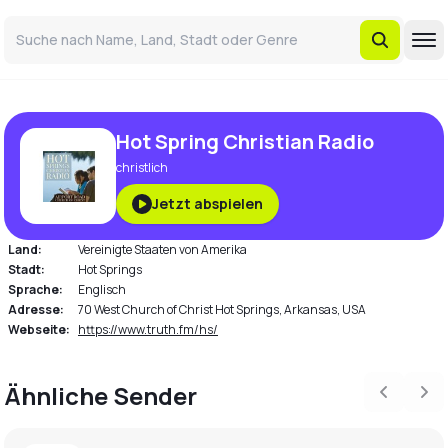
Hot Spring Christian Radio
christlich
Jetzt abspielen
Land:
Vereinigte Staaten von Amerika
Stadt:
Hot Springs
Sprache:
Englisch
Adresse:
70 West Church of Christ Hot Springs, Arkansas, USA
Webseite:
https://www.truth.fm/hs/
Ähnliche Sender
Previous
Nex