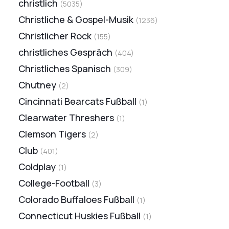
christlich
(
5035
)
Christliche & Gospel-Musik
(
1236
)
Christlicher Rock
(
155
)
christliches Gespräch
(
404
)
Christliches Spanisch
(
309
)
Chutney
(
2
)
Cincinnati Bearcats Fußball
(
1
)
Clearwater Threshers
(
1
)
Clemson Tigers
(
2
)
Club
(
401
)
Coldplay
(
1
)
College-Football
(
3
)
Colorado Buffaloes Fußball
(
1
)
Connecticut Huskies Fußball
(
1
)