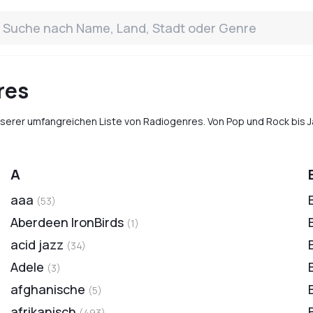
res
unserer umfangreichen Liste von Radiogenres. Von Pop und Rock bis 
A
aaa
(
53
)
Aberdeen IronBirds
(
1
)
acid jazz
(
34
)
Adele
(
3
)
afghanische
(
5
)
afrikanisch
(
493
)