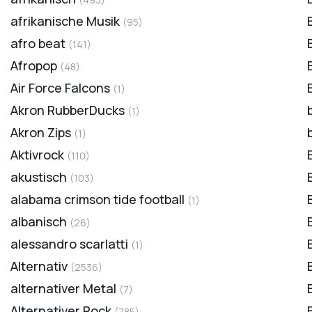
afrikanische Musik
(
95
)
afro beat
(
141
)
Afropop
(
48
)
Air Force Falcons
(
1
)
Akron RubberDucks
(
1
)
Akron Zips
(
1
)
Aktivrock
(
110
)
akustisch
(
103
)
alabama crimson tide football
(
1
)
albanisch
(
26
)
alessandro scarlatti
(
1
)
Alternativ
(
2536
)
alternativer Metal
(
7
)
Alternativer Rock
(
785
)