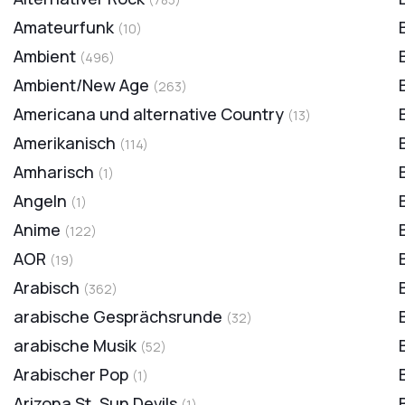
Amateurfunk
(
10
)
Ambient
(
496
)
Ambient/New Age
(
263
)
Americana und alternative Country
(
13
)
Amerikanisch
(
114
)
Amharisch
(
1
)
Angeln
(
1
)
Anime
(
122
)
AOR
(
19
)
Arabisch
(
362
)
arabische Gesprächsrunde
(
32
)
arabische Musik
(
52
)
Arabischer Pop
(
1
)
Arizona St. Sun Devils
(
1
)