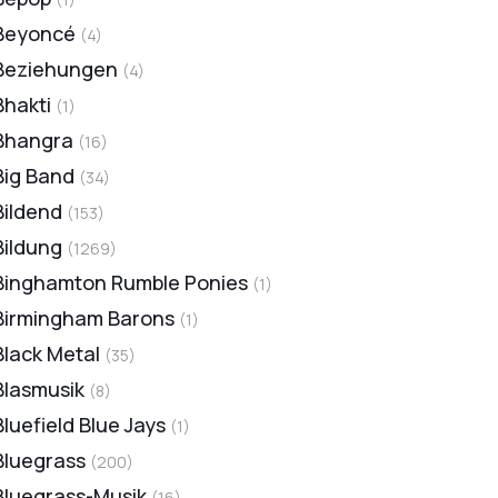
Beyoncé
(
4
)
Beziehungen
(
4
)
Bhakti
(
1
)
Bhangra
(
16
)
Big Band
(
34
)
Bildend
(
153
)
Bildung
(
1269
)
Binghamton Rumble Ponies
(
1
)
Birmingham Barons
(
1
)
Black Metal
(
35
)
Blasmusik
(
8
)
Bluefield Blue Jays
(
1
)
Bluegrass
(
200
)
Bluegrass-Musik
(
16
)