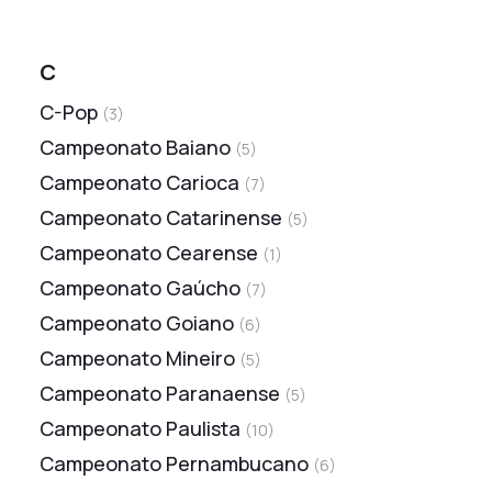
C
C-Pop
(
3
)
Campeonato Baiano
(
5
)
Campeonato Carioca
(
7
)
Campeonato Catarinense
(
5
)
Campeonato Cearense
(
1
)
Campeonato Gaúcho
(
7
)
Campeonato Goiano
(
6
)
Campeonato Mineiro
(
5
)
Campeonato Paranaense
(
5
)
Campeonato Paulista
(
10
)
Campeonato Pernambucano
(
6
)