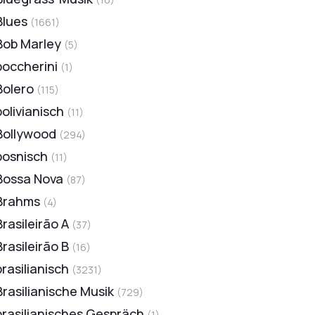
Blues
(
1661
)
Bob Marley
(
5
)
boccherini
(
1
)
Bolero
(
115
)
bolivianisch
(
11
)
Bollywood
(
294
)
bosnisch
(
11
)
Bossa Nova
(
87
)
Brahms
(
4
)
Brasileirão A
(
37
)
Brasileirão B
(
16
)
brasilianisch
(
3231
)
Brasilianische Musik
(
729
)
brasilianisches Gespräch
(
1
)