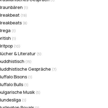
Braunbären
(
1
)
Breakbeat
(
19
)
Breakbeats
(
8
)
Brega
(
1
)
british
(
1
)
Britpop
(
10
)
Bücher & Literatur
(
5
)
buddhistisch
(
15
)
Buddhistische Gespräche
(
7
)
Buffalo Bisons
(
1
)
Buffalo Bulls
(
1
)
bulgarische Musik
(
5
)
Bundesliga
(
1
)
Burlington Royals
(
1
)