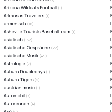
Arizona Wildcats Football
(
1
)
Arkansas Travelers
(
1
)
armenisch
(
16
)
Asheville Tourists Baseballteam
(
1
)
asiatisch
(
152
)
Asiatische Gespräche
(
22
)
asiatische Musik
(
49
)
Astrologie
(
7
)
Auburn Doubledays
(
1
)
Auburn Tigers
(
2
)
austrian music
(
1
)
Automobil
(
7
)
Autorennen
(
4
)
Axé
(
2
)