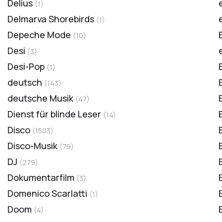
Delius
(
1
)
Delmarva Shorebirds
(
1
)
Depeche Mode
(
10
)
Desi
(
3
)
Desi-Pop
(
1
)
deutsch
(
143
)
deutsche Musik
(
47
)
Dienst für blinde Leser
(
14
)
Disco
(
1503
)
Disco-Musik
(
79
)
DJ
(
279
)
Dokumentarfilm
(
3
)
Domenico Scarlatti
(
1
)
Doom
(
4
)