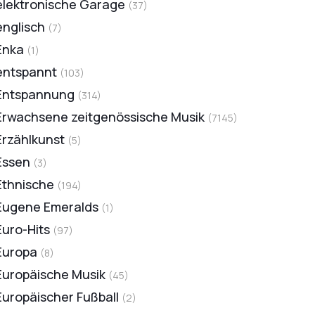
elektronische Garage
(
37
)
englisch
(
7
)
Enka
(
1
)
entspannt
(
103
)
Entspannung
(
314
)
Erwachsene zeitgenössische Musik
(
7145
)
Erzählkunst
(
5
)
Essen
(
3
)
Ethnische
(
194
)
Eugene Emeralds
(
1
)
Euro-Hits
(
97
)
Europa
(
8
)
Europäische Musik
(
45
)
Europäischer Fußball
(
2
)