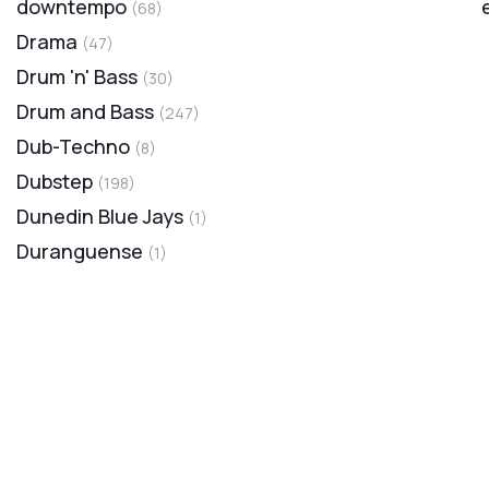
downtempo
(
68
)
Drama
(
47
)
Drum 'n' Bass
(
30
)
Drum and Bass
(
247
)
Dub-Techno
(
8
)
Dubstep
(
198
)
Dunedin Blue Jays
(
1
)
Duranguense
(
1
)