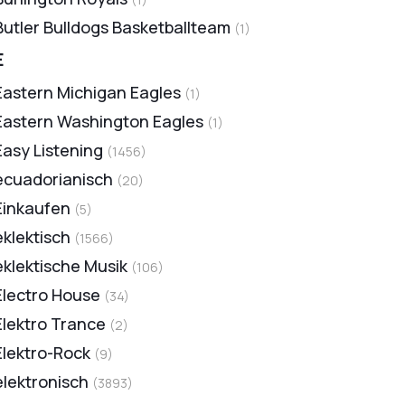
Butler Bulldogs Basketballteam
(
1
)
E
Eastern Michigan Eagles
(
1
)
Eastern Washington Eagles
(
1
)
Easy Listening
(
1456
)
ecuadorianisch
(
20
)
Einkaufen
(
5
)
eklektisch
(
1566
)
eklektische Musik
(
106
)
Electro House
(
34
)
Elektro Trance
(
2
)
Elektro-Rock
(
9
)
elektronisch
(
3893
)