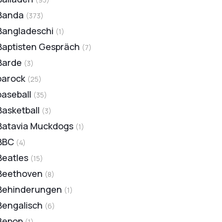
Banda
(
373
)
Bangladeschi
(
1
)
Baptisten Gespräch
(
7
)
Barde
(
3
)
barock
(
25
)
baseball
(
35
)
Basketball
(
3
)
Batavia Muckdogs
(
1
)
BBC
(
4
)
Beatles
(
15
)
Beethoven
(
8
)
Behinderungen
(
1
)
Bengalisch
(
6
)
Bepop
(
1
)