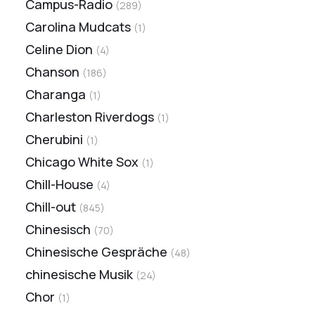
Campus-Radio
(
289
)
Carolina Mudcats
(
1
)
Celine Dion
(
4
)
Chanson
(
186
)
Charanga
(
1
)
Charleston Riverdogs
(
1
)
Cherubini
(
1
)
Chicago White Sox
(
1
)
Chill-House
(
4
)
Chill-out
(
845
)
Chinesisch
(
70
)
Chinesische Gespräche
(
48
)
chinesische Musik
(
24
)
Chor
(
1
)