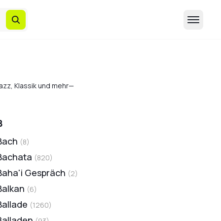
Jazz, Klassik und mehr—
B
Bach
(
8
)
Bachata
(
820
)
Baha'i Gespräch
(
2
)
Balkan
(
6
)
Ballade
(
1260
)
Balladen
(
93
)