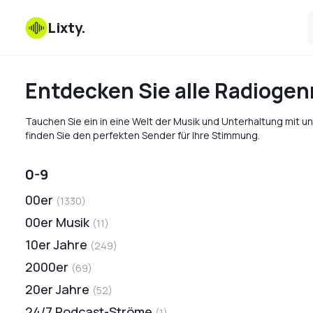
Lixty
.
Entdecken Sie alle Radiogen
Tauchen Sie ein in eine Welt der Musik und Unterhaltung mit 
finden Sie den perfekten Sender für Ihre Stimmung.
0-9
00er
(
1330
)
00er Musik
(
11
)
10er Jahre
(
249
)
2000er
(
69
)
20er Jahre
(
52
)
24/7 Podcast-Ströme
(
1
)