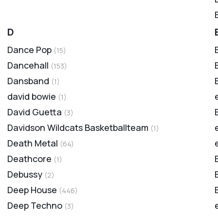
D
Dance Pop
(
15
)
Dancehall
(
153
)
Dansband
(
1
)
david bowie
(
1
)
David Guetta
(
3
)
Davidson Wildcats Basketballteam
(
1
)
Death Metal
(
64
)
Deathcore
(
1
)
Debussy
(
2
)
Deep House
(
446
)
Deep Techno
(
3
)