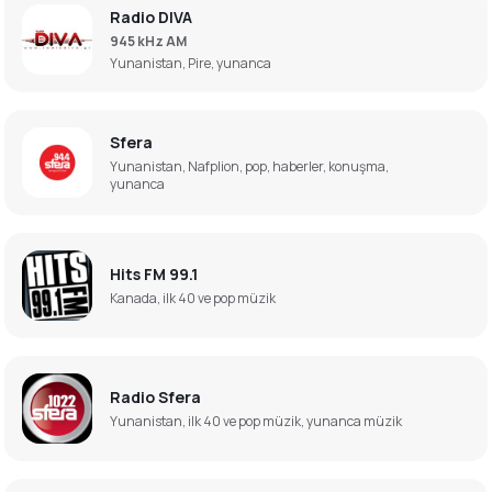
Radio DIVA
945 kHz AM
Yunanistan, Pire, yunanca
Sfera
Yunanistan, Nafplion, pop, haberler, konuşma,
yunanca
Hits FM 99.1
Kanada, ilk 40 ve pop müzik
Radio Sfera
Yunanistan, ilk 40 ve pop müzik, yunanca müzik