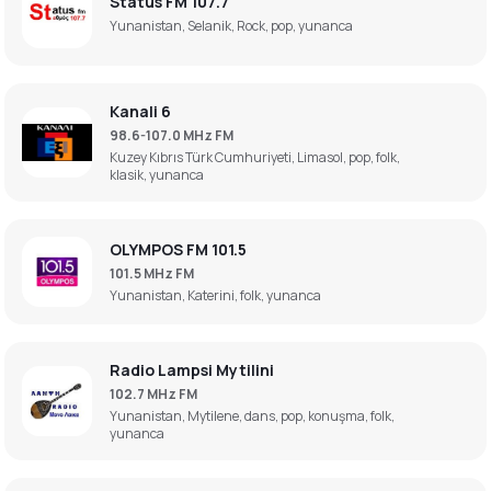
Status FM 107.7
Yunanistan, Selanik, Rock, pop, yunanca
Kanali 6
98.6-107.0 MHz FM
Kuzey Kıbrıs Türk Cumhuriyeti, Limasol, pop, folk,
klasik, yunanca
OLYMPOS FM 101.5
101.5 MHz FM
Yunanistan, Katerini, folk, yunanca
Radio Lampsi Mytilini
102.7 MHz FM
Yunanistan, Mytilene, dans, pop, konuşma, folk,
yunanca