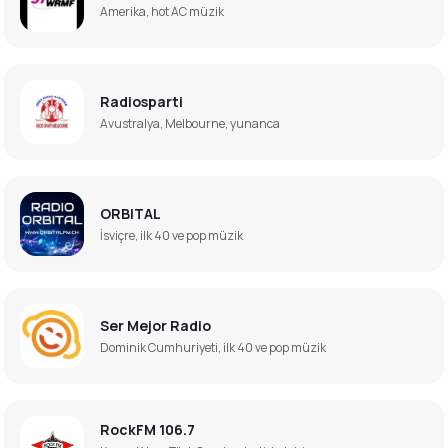
Amerika, hot AC müzik
Radiosparti
Avustralya, Melbourne, yunanca
ORBITAL
İsviçre, ilk 40 ve pop müzik
Ser Mejor Radio
Dominik Cumhuriyeti, ilk 40 ve pop müzik
RockFM 106.7