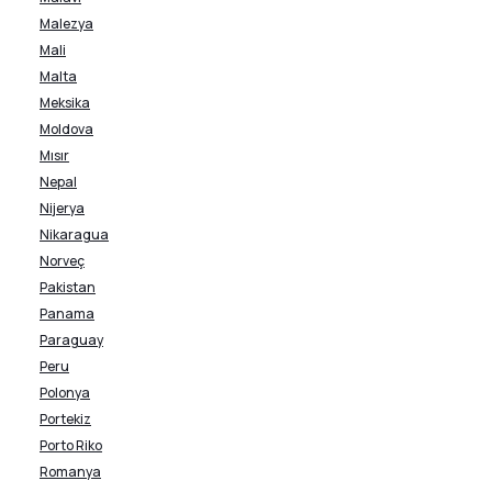
Malezya
Mali
Malta
Meksika
Moldova
Mısır
Nepal
Nijerya
Nikaragua
Norveç
Pakistan
Panama
Paraguay
Peru
Polonya
Portekiz
Porto Riko
Romanya