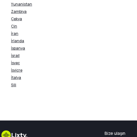
Yunanistan
Zambiya
Çekya
Çin
İran
İrlanda
İspanya
İsrail
İsveç
İsviçre
İtalya
Şili
Bize ulaşın
Lixty
.