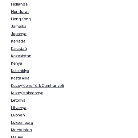
Hollanda
Honduras
Hong Kong
Jamaika
Japonya
Kanada
Karadağ
Kazakistan
Kenya
Kolombiya
Kosta Rika
Kuzey Kıbrıs Türk Cumhuriyeti
Kuzey Makedonya
Letonya
Litvanya
Lübnan
Lüksemburg
Macaristan
Malavi