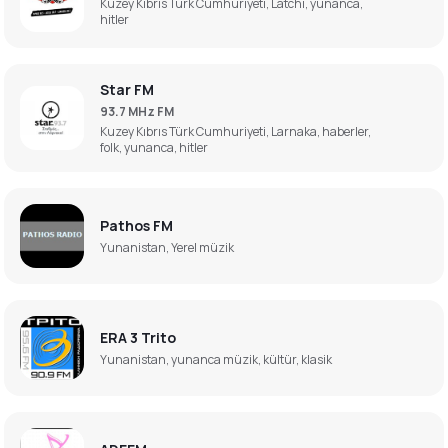
Kuzey Kıbrıs Türk Cumhuriyeti, Latchi, yunanca,
hitler
Star FM
93.7 MHz FM
Kuzey Kıbrıs Türk Cumhuriyeti, Larnaka, haberler,
folk, yunanca, hitler
Pathos FM
Yunanistan, Yerel müzik
ERA 3 Trito
Yunanistan, yunanca müzik, kültür, klasik