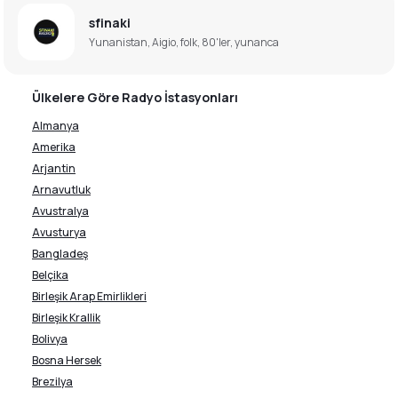
sfinaki
Yunanistan, Aigio, folk, 80'ler, yunanca
Ülkelere Göre Radyo İstasyonları
Almanya
Amerika
Arjantin
Arnavutluk
Avustralya
Avusturya
Bangladeş
Belçika
Birleşik Arap Emirlikleri
Birleşik Krallik
Bolivya
Bosna Hersek
Brezilya