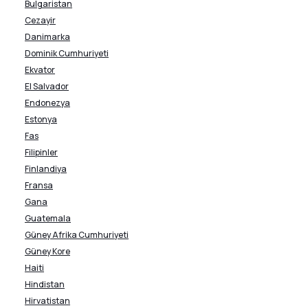
Bulgaristan
Cezayir
Danimarka
Dominik Cumhuriyeti
Ekvator
El Salvador
Endonezya
Estonya
Fas
Filipinler
Finlandiya
Fransa
Gana
Guatemala
Güney Afrika Cumhuriyeti
Güney Kore
Haiti
Hindistan
Hirvatistan