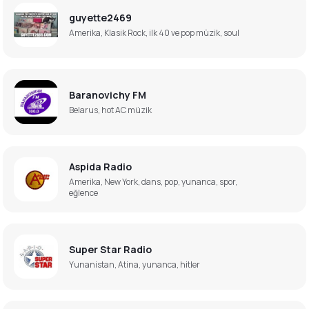
guyette2469
Amerika, Klasik Rock, ilk 40 ve pop müzik, soul
Baranovichy FM
Belarus, hot AC müzik
Aspida Radio
Amerika, New York, dans, pop, yunanca, spor,
eğlence
Super Star Radio
Yunanistan, Atina, yunanca, hitler