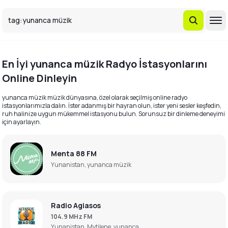
En İyi yunanca müzik Radyo İstasyonlarını
Online Dinleyin
yunanca müzik müzik dünyasına, özel olarak seçilmiş online radyo
istasyonlarımızla dalın. İster adanmış bir hayran olun, ister yeni sesler keşfedin,
ruh halinize uygun mükemmel istasyonu bulun. Sorunsuz bir dinleme deneyimi
için ayarlayın.
Menta 88 FM
Yunanistan, yunanca müzik
Radio Agiasos
104.9 MHz FM
Yunanistan, Mytilene, yunanca