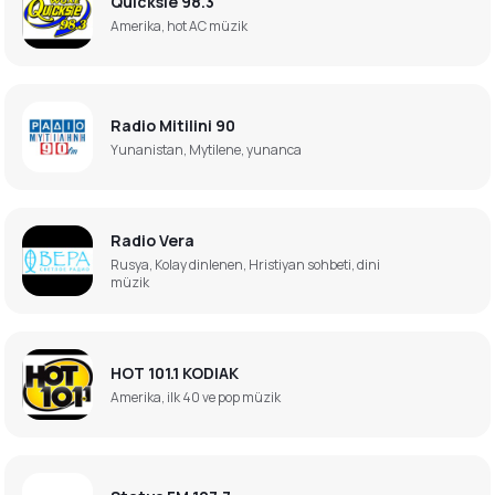
Quicksie 98.3
Amerika, hot AC müzik
Radio Mitilini 90
Yunanistan, Mytilene, yunanca
Radio Vera
Rusya, Kolay dinlenen, Hristiyan sohbeti, dini
müzik
HOT 101.1 KODIAK
Amerika, ilk 40 ve pop müzik