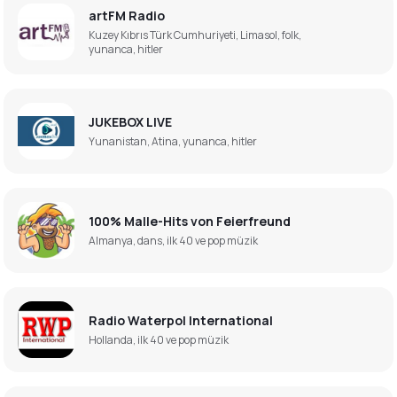
artFM Radio
Kuzey Kıbrıs Türk Cumhuriyeti, Limasol, folk,
yunanca, hitler
JUKEBOX LIVE
Yunanistan, Atina, yunanca, hitler
100% Malle-Hits von Feierfreund
Almanya, dans, ilk 40 ve pop müzik
Radio Waterpol International
Hollanda, ilk 40 ve pop müzik