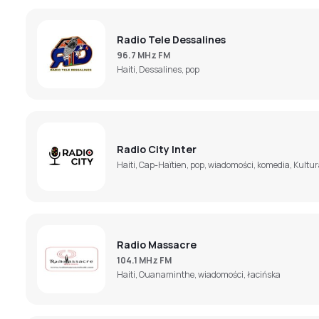
Radio Tele Dessalines
96.7 MHz FM
Haiti, Dessalines, pop
Radio City Inter
Haiti, Cap-Haïtien, pop, wiadomości, komedia, Kultu
Radio Massacre
104.1 MHz FM
Haiti, Ouanaminthe, wiadomości, łacińska