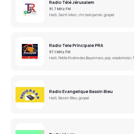
Radio Télé Jérusalem
91.7 MHz FM
Haiti, Saint-Marc, chrześcijański, gospel
Radio Tele Principale PRA
97.1 MHz FM
Haiti, Petite Rivière des Bayonnais, pop, wiadomości, f
Radio Evangelique Bassin Bleu
Haiti, Bassin Bleu, gospel