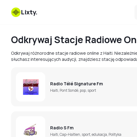
Lixty
.
Odkrywaj Stacje Radiowe Onl
Odkrywaj różnorodne stacje radiowe online z Haiti. Niezależ
słuchasz interesujących audycji, znajdziesz stację odpowia
Radio Télé Signature Fm
Haiti, Pont Sondé, pop, sport
Radio S Fm
Haiti, Cap-Haïtien, sport, edukacja, Polityka