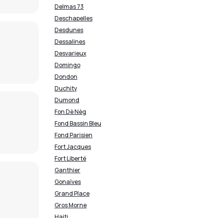
Delmas 73
Deschapelles
Desdunes
Dessalines
Desvarieux
Domingo
Dondon
Duchity
Dumond
Fon Dè Nèg
Fond Bassin Bleu
Fond Parisien
Fort Jacques
Fort Liberté
Ganthier
Gonaïves
Grand Place
Gros Morne
Haiti