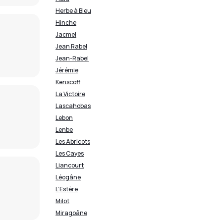
Herbe à Bleu
Hinche
Jacmel
Jean Rabel
Jean-Rabel
Jérémie
Kenscoff
La Victoire
Lascahobas
Lebon
Lenbe
Les Abricots
Les Cayes
Liancourt
Léogâne
L’Estère
Milot
Miragoâne