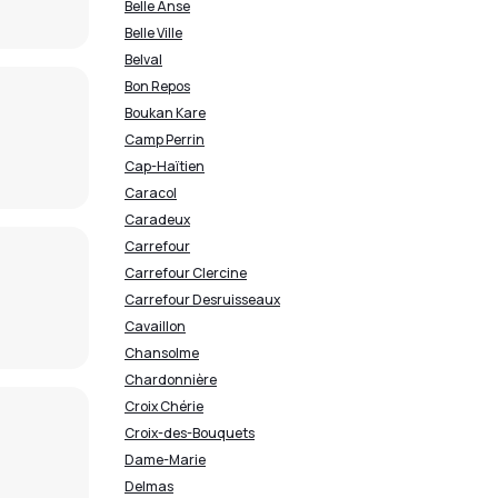
Belle Anse
Belle Ville
Belval
Bon Repos
Boukan Kare
Camp Perrin
Cap-Haïtien
Caracol
Caradeux
Carrefour
Carrefour Clercine
Carrefour Desruisseaux
Cavaillon
Chansolme
Chardonnière
Croix Chérie
Croix-des-Bouquets
Dame-Marie
Delmas