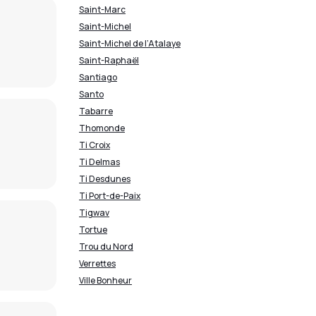
Saint-Marc
Saint-Michel
Saint-Michel de l’Atalaye
Saint-Raphaël
Santiago
Santo
Tabarre
Thomonde
Ti Croix
Ti Delmas
Ti Desdunes
Ti Port-de-Paix
Tigwav
Tortue
Trou du Nord
Verrettes
Ville Bonheur