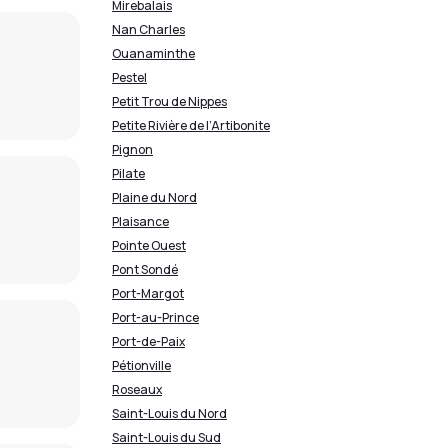
Mirebalais
Nan Charles
Ouanaminthe
Pestel
Petit Trou de Nippes
Petite Rivière de l’Artibonite
Pignon
Pilate
Plaine du Nord
Plaisance
Pointe Ouest
Pont Sondé
Port-Margot
Port-au-Prince
Port-de-Paix
Pétionville
Roseaux
Saint-Louis du Nord
Saint-Louis du Sud