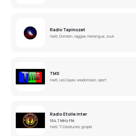
Radio Tapinozet
Haiti, Dondon, reggae, merengue, zouk
TMS
Haiti, Les Cayes, wiadomości, sport
Radio Etoile inter
104.7 MHz FM
Haiti, Ti Desdunes, gospel