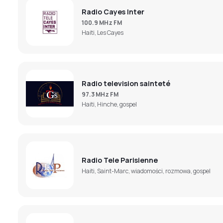
Radio Cayes Inter
100.9 MHz FM
Haiti, Les Cayes
Radio television sainteté
97.3 MHz FM
Haiti, Hinche, gospel
Radio Tele Parisienne
Haiti, Saint-Marc, wiadomości, rozmowa, gospel