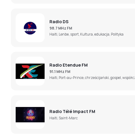
Radio DS
98.7 MHz FM
Haiti, Lenbe, sport, Kultura, edukacja, Polityka
Radio Etendue FM
91.1 MHz FM
Haiti, Port-au-Prince, chrześcijański, gospel, wspó
Radio Télé Impact FM
Haiti, Saint-Marc