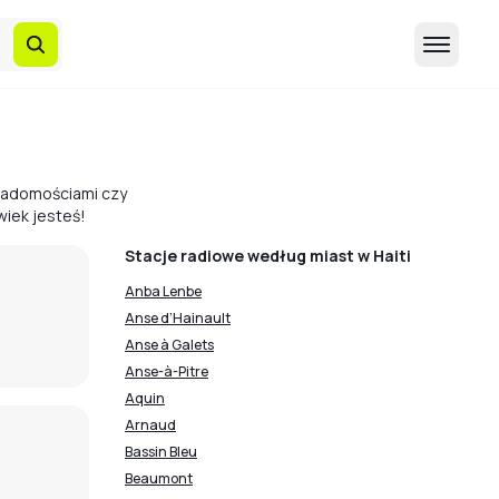
wiadomościami czy
wiek jesteś!
Stacje radiowe według miast w Haiti
Anba Lenbe
Anse d’Hainault
Anse à Galets
Anse-à-Pitre
Aquin
Arnaud
Bassin Bleu
Beaumont